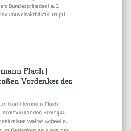
en: Bundespräsident a.D.
sche Umweltaktivistin Trupti
rmann Flach |
großen Vordenker des
von Karl-Hermann Flach
P-Kreisverbandes Breisgau-
skreises Walter Scheel e.
ft im Gedenken an einen der