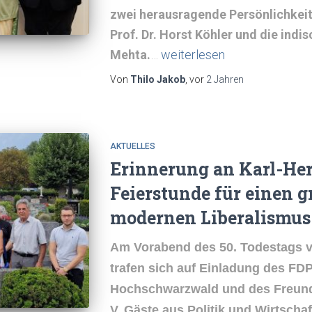
zwei herausragende Persönlichkeit
Prof. Dr. Horst Köhler und die indi
Mehta.
…
weiterlesen
Von
Thilo Jakob
, vor
2 Jahren
AKTUELLES
Erinnerung an Karl-He
Feierstunde für einen 
modernen Liberalismus
Am Vorabend des 50. Todestags 
trafen sich auf Einladung des FD
Hochschwarzwald und des Freunde
V.
Gäste
aus Politik und Wirtscha