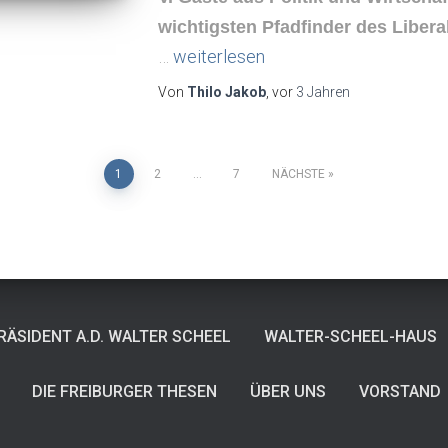
wichtigsten Pfadfinder des Liber
…
weiterlesen
Von
Thilo Jakob
, vor
3 Jahren
erung
1
2
…
7
NÄCHSTE
ÄSIDENT A.D. WALTER SCHEEL
WALTER-SCHEEL-HAUS
DIE FREIBURGER THESEN
ÜBER UNS
VORSTAND