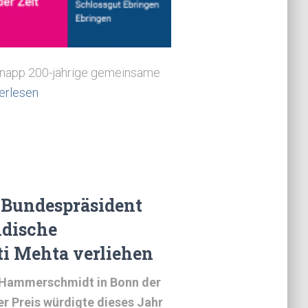
 knapp 200-jährige gemeinsame
erlesen
 Bundespräsident
ndische
i Mehta verliehen
a Hammerschmidt in Bonn der
er Preis würdigte dieses Jahr